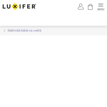
Prejsť
NÁKUPNÝ
na
KOŠÍK
obsah
Elektrické káble na svetlá