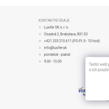
Z
á
p
ä
KONTAKTNÍ ÚDAJE
t
Luxifer SK s. r. o.
i
e
Osadná 2, Bratislava, 831 03
+421 233 215 611 (PO-PI, 9 - 15 hod)
info@luxifer.sk
pondelok - piatok
9.00 - 15.00
Tento web p
s ich použí