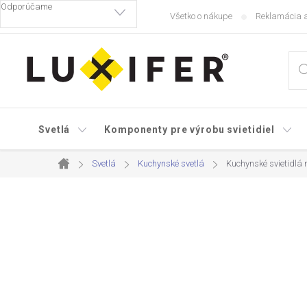
Prejsť
Všetko o nákupe
Reklamácia a
na
obsah
Svetlá
Komponenty pre výrobu svietidiel
Svetlá
Kuchynské svetlá
Kuchynské svietidlá 
Domov