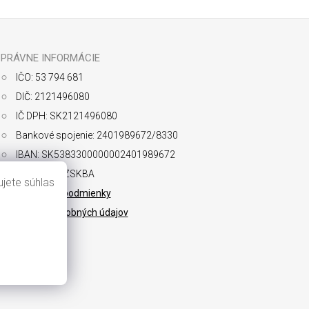
PRÁVNE INFORMÁCIE
IČO: 53 794 681
DIČ: 2121496080
IČ DPH: SK2121496080
Bankové spojenie: 2401989672/8330
IBAN: SK5383300000002401989672
SWIFT: FIOZSKBA
jete súhlas
Obchodné podmienky
Ochrana osobných údajov