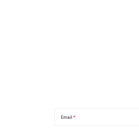
Email
Vložením e-mailu súhlasíte s
podmienkami 