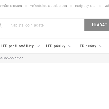
 vrátenie tovaru
Veľkoobchod a spolupráca
Rady, tipy, FAQ
Naš
HĽADAŤ
LED profilové lišty
LED pásiky
LED neóny
na káblový prívod