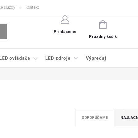
e služby
Kontakt
NÁKUPNÝ
KOŠÍK
Prihlásenie
Prázdny košík
LED ovládače
LED zdroje
Výpredaj
ODPORÚČAME
NAJLACN