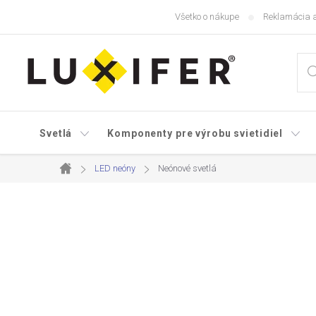
Prejsť
Všetko o nákupe
Reklamácia a
na
obsah
Svetlá
Komponenty pre výrobu svietidiel
LED neóny
Neónové svetlá
Domov