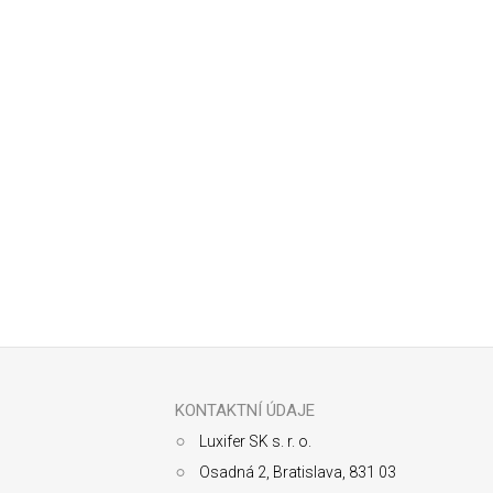
Odoberať newsletter
Z
á
p
ä
KONTAKTNÍ ÚDAJE
t
Luxifer SK s. r. o.
i
e
Osadná 2, Bratislava, 831 03