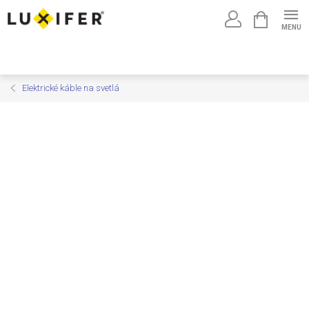
Prejsť
NÁKUPNÝ
na
KOŠÍK
obsah
Elektrické káble na svetlá