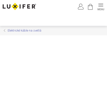
Prejsť
NÁKUPNÝ
na
KOŠÍK
obsah
Elektrické káble na svetlá