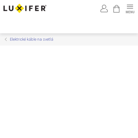
Prejsť
NÁKUPNÝ
na
KOŠÍK
obsah
Elektrické káble na svetlá