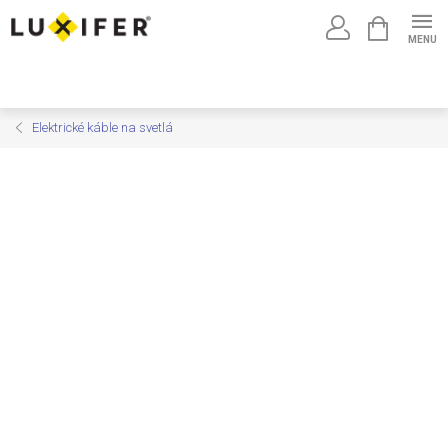
Prejsť
NÁKUPNÝ
na
KOŠÍK
obsah
Elektrické káble na svetlá