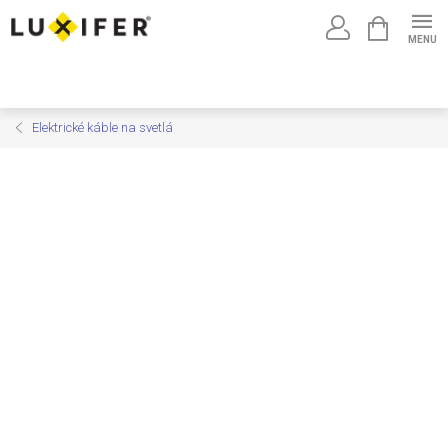
Prejsť
NÁKUPNÝ
na
KOŠÍK
obsah
Elektrické káble na svetlá