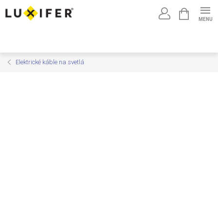
Prejsť
NÁKUPNÝ
na
KOŠÍK
obsah
Elektrické káble na svetlá