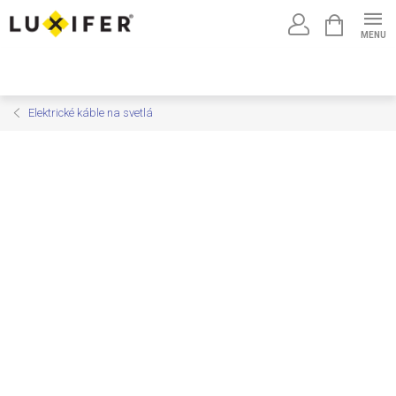
Prejsť
NÁKUPNÝ
na
KOŠÍK
obsah
Elektrické káble na svetlá