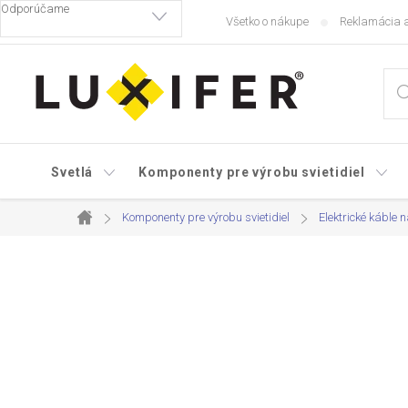
Prejsť
Všetko o nákupe
Reklamácia a
na
obsah
Svetlá
Komponenty pre výrobu svietidiel
Komponenty pre výrobu svietidiel
Elektrické káble n
Domov