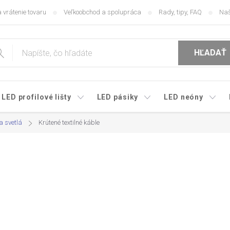
 vrátenie tovaru
Veľkoobchod a spolupráca
Rady, tipy, FAQ
Naš
HĽADAŤ
LED profilové lišty
LED pásiky
LED neóny
a svetlá
Krútené textilné káble