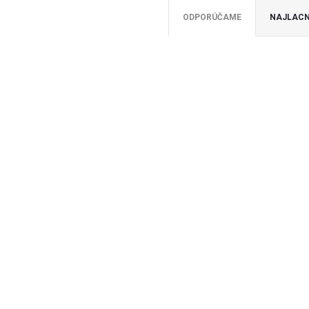
ODPORÚČAME
NAJLACN