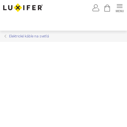
Prejsť
NÁKUPNÝ
na
KOŠÍK
obsah
Elektrické káble na svetlá