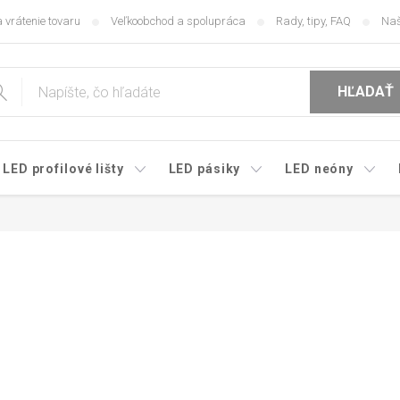
 vrátenie tovaru
Veľkoobchod a spolupráca
Rady, tipy, FAQ
Naš
HĽADAŤ
LED profilové lišty
LED pásiky
LED neóny