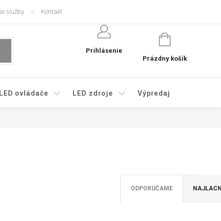
e služby
Kontakt
NÁKUPNÝ
KOŠÍK
Prihlásenie
Prázdny košík
LED ovládače
LED zdroje
Výpredaj
ODPORÚČAME
NAJLACN