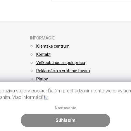
Vložením e-mailu súhlasíte s
podmienkami 
INFORMÁCIE
Klientské centrum
Kontakt
Veľkoobchod a spolupráca
Reklamácia a vrátenie tovaru
Platby
Doprava
oužíva súbory cookie. Ďalším prechádzaním tohto webu vyjadru
vaním. Viac informácií
tu
.
Nastavenie
Súhlasím