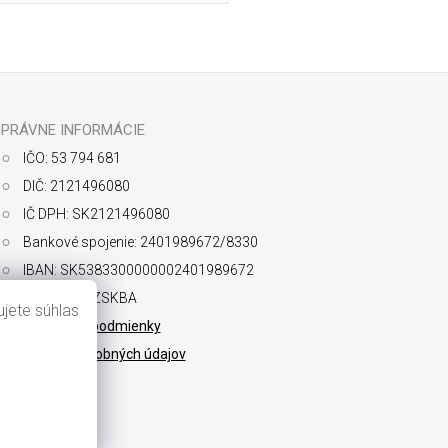
ochrany osobných údajov
PRÁVNE INFORMÁCIE
IČO: 53 794 681
DIČ: 2121496080
IČ DPH: SK2121496080
Bankové spojenie: 2401989672/8330
IBAN: SK5383300000002401989672
SWIFT: FIOZSKBA
jete súhlas
Obchodné podmienky
Ochrana osobných údajov