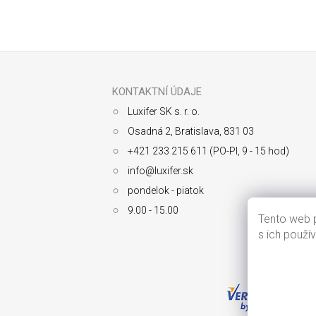
Z
á
p
ä
KONTAKTNÍ ÚDAJE
t
Luxifer SK s. r. o.
i
e
Osadná 2, Bratislava, 831 03
+421 233 215 611 (PO-PI, 9 - 15 hod)
info@luxifer.sk
pondelok - piatok
9.00 - 15.00
Tento web p
s ich použí