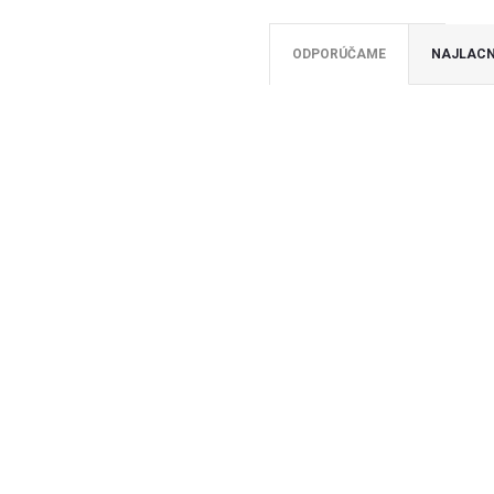
ODPORÚČAME
NAJLACN