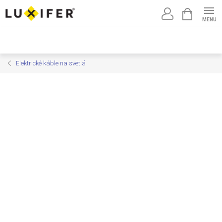
Prejsť
NÁKUPNÝ
na
KOŠÍK
obsah
Elektrické káble na svetlá