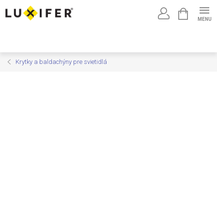
Prejsť
NÁKUPNÝ
na
KOŠÍK
obsah
Krytky a baldachýny pre svietidlá