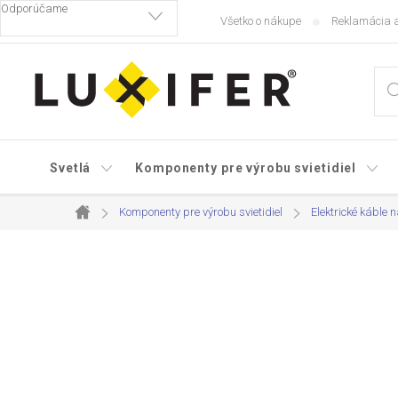
Prejsť
Všetko o nákupe
Reklamácia a
na
obsah
Svetlá
Komponenty pre výrobu svietidiel
Komponenty pre výrobu svietidiel
Elektrické káble n
Domov