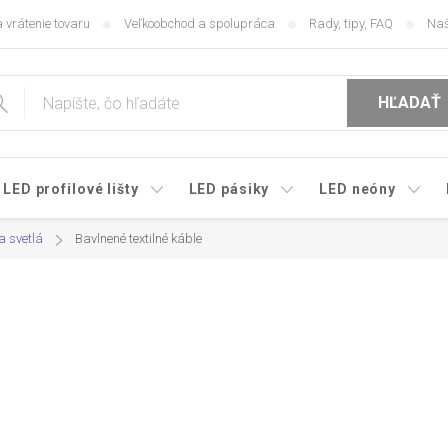
 vrátenie tovaru
Veľkoobchod a spolupráca
Rady, tipy, FAQ
Naš
HĽADAŤ
LED profilové lišty
LED pásiky
LED neóny
a svetlá
Bavlnené textilné káble