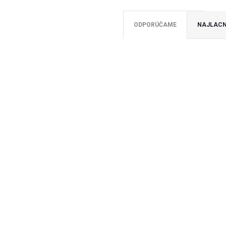
ODPORÚČAME
NAJLACN