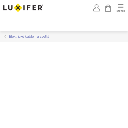
Prejsť
NÁKUPNÝ
na
KOŠÍK
obsah
Elektrické káble na svetlá