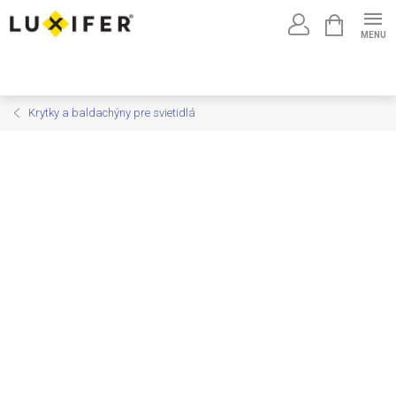
Prejsť
NÁKUPNÝ
na
KOŠÍK
obsah
Krytky a baldachýny pre svietidlá