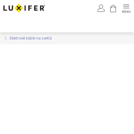
Prejsť
NÁKUPNÝ
na
KOŠÍK
obsah
Elektrické káble na svetlá