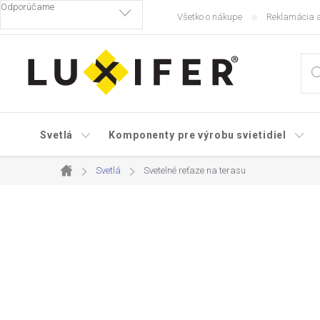
Prejsť
Všetko o nákupe
Reklamácia a
na
obsah
Svetlá
Komponenty pre výrobu svietidiel
Svetlá
Svetelné reťaze na terasu
Domov