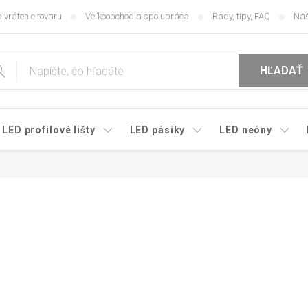
 vrátenie tovaru
Veľkoobchod a spolupráca
Rady, tipy, FAQ
Naš
HĽADAŤ
LED profilové lišty
LED pásiky
LED neóny