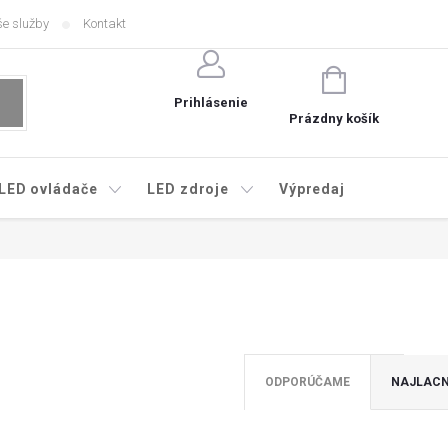
e služby
Kontakt
NÁKUPNÝ
KOŠÍK
Prihlásenie
Prázdny košík
LED ovládače
LED zdroje
Výpredaj
ODPORÚČAME
NAJLACN