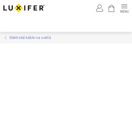
Prejsť
NÁKUPNÝ
na
KOŠÍK
obsah
Elektrické káble na svetlá