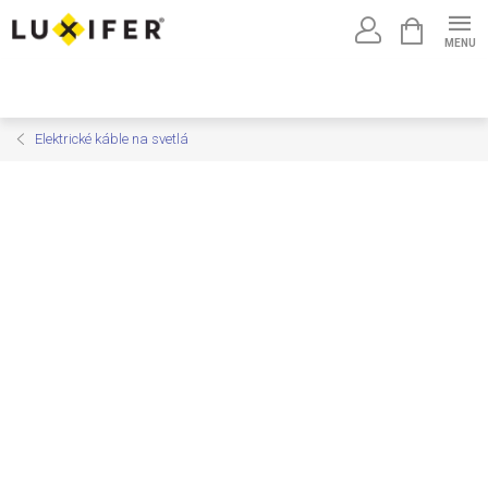
Prejsť
NÁKUPNÝ
na
KOŠÍK
obsah
Elektrické káble na svetlá