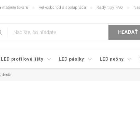
 vrátenie tovaru
Veľkoobchod a spolupráca
Rady, tipy, FAQ
Naš
HĽADAŤ
LED profilové lišty
LED pásiky
LED neóny
adenie