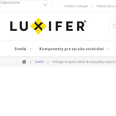
Prejsť
Všetko o nákupe
Reklamácia a
na
obsah
Svetlá
Komponenty pre výrobu svietidiel
Svetlá
Vintage stropné svetlá do obývačky na pris
Domov