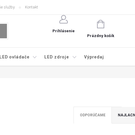
e služby
Kontakt
NÁKUPNÝ
KOŠÍK
Prihlásenie
Prázdny košík
LED ovládače
LED zdroje
Výpredaj
ODPORÚČAME
NAJLACN