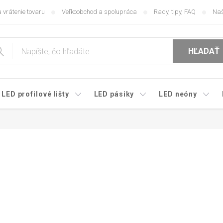
 vrátenie tovaru
Veľkoobchod a spolupráca
Rady, tipy, FAQ
Naš
HĽADAŤ
LED profilové lišty
LED pásiky
LED neóny