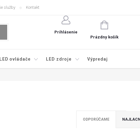
e služby
Kontakt
NÁKUPNÝ
KOŠÍK
Prihlásenie
Prázdny košík
LED ovládače
LED zdroje
Výpredaj
ODPORÚČAME
NAJLACN