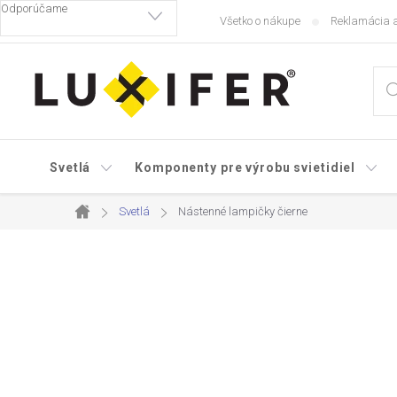
Prejsť
Všetko o nákupe
Reklamácia a
na
obsah
Svetlá
Komponenty pre výrobu svietidiel
Svetlá
Nástenné lampičky čierne
Domov