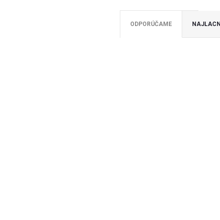
ODPORÚČAME
NAJLACN