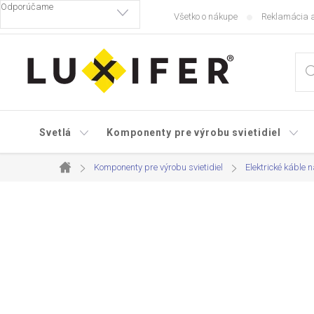
Prejsť
Všetko o nákupe
Reklamácia a
na
obsah
Svetlá
Komponenty pre výrobu svietidiel
Komponenty pre výrobu svietidiel
Elektrické káble n
Domov