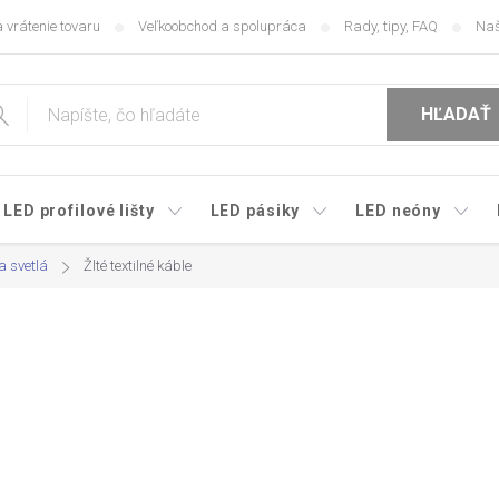
 vrátenie tovaru
Veľkoobchod a spolupráca
Rady, tipy, FAQ
Naš
HĽADAŤ
LED profilové lišty
LED pásiky
LED neóny
a svetlá
Žlté textilné káble