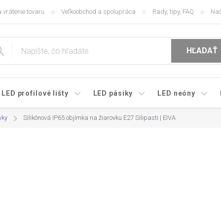
 vrátenie tovaru
Veľkoobchod a spolupráca
Rady, tipy, FAQ
Naš
HĽADAŤ
LED profilové lišty
LED pásiky
LED neóny
vky
Silikónová IP65 objímka na žiarovku E27 Silipasti | EIVA