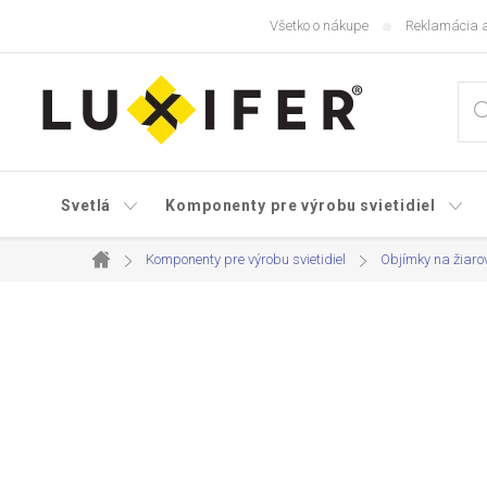
Prejsť
Všetko o nákupe
Reklamácia a
na
obsah
Svetlá
Komponenty pre výrobu svietidiel
Komponenty pre výrobu svietidiel
Objímky na žiaro
Domov