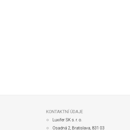
Odoberať newsletter
Z
á
p
ä
KONTAKTNÍ ÚDAJE
t
Luxifer SK s. r. o.
i
e
Osadná 2, Bratislava, 831 03