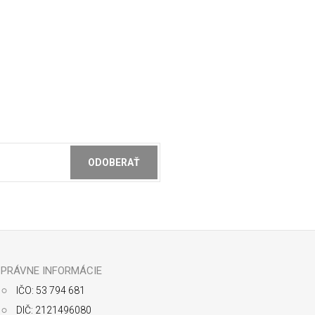
ODOBERAŤ
ochrany osobných údajov
PRÁVNE INFORMÁCIE
IČO: 53 794 681
DIČ: 2121496080