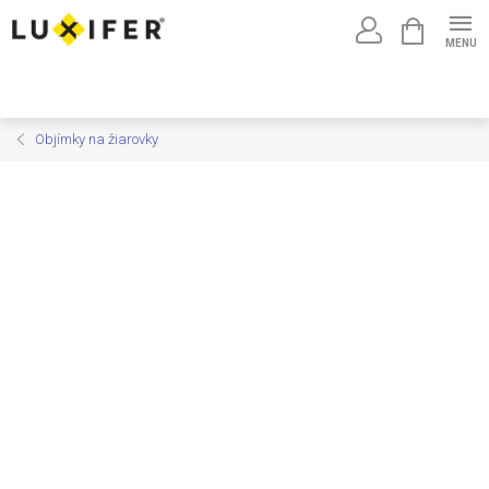
Prejsť
NÁKUPNÝ
na
KOŠÍK
obsah
Objímky na žiarovky