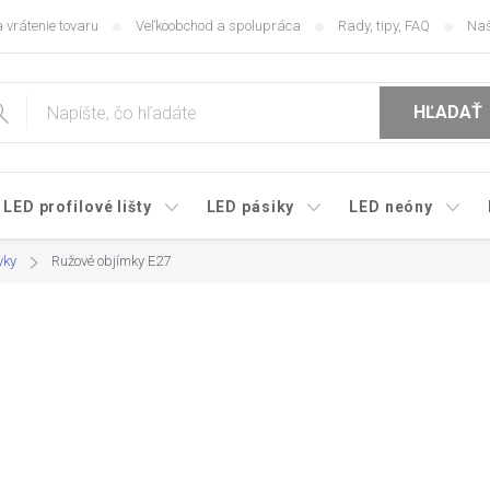
 vrátenie tovaru
Veľkoobchod a spolupráca
Rady, tipy, FAQ
Naš
HĽADAŤ
LED profilové lišty
LED pásiky
LED neóny
vky
Ružové objímky E27