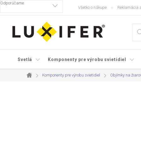
Prejsť
Všetko o nákupe
Reklamácia a
na
obsah
Svetlá
Komponenty pre výrobu svietidiel
Komponenty pre výrobu svietidiel
Objímky na žiaro
Domov