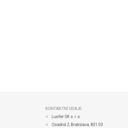
Odoberať newsletter
Z
á
p
ä
KONTAKTNÍ ÚDAJE
t
Luxifer SK s. r. o.
i
e
Osadná 2, Bratislava, 831 03