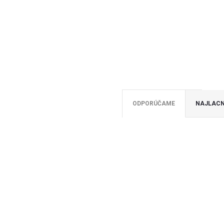
ODPORÚČAME
NAJLACN