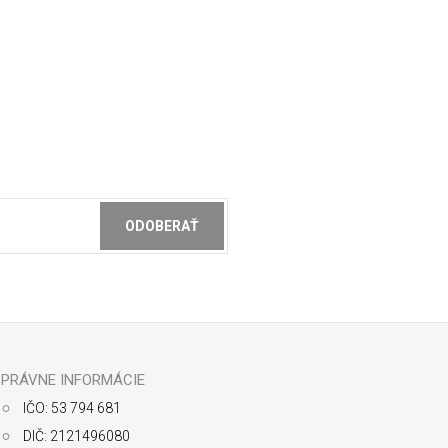
ODOBERAŤ
ochrany osobných údajov
PRÁVNE INFORMÁCIE
IČO: 53 794 681
DIČ: 2121496080