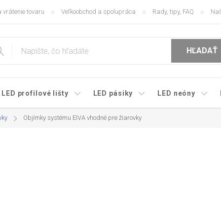
 vrátenie tovaru
Veľkoobchod a spolupráca
Rady, tipy, FAQ
Naš
HĽADAŤ
LED profilové lišty
LED pásiky
LED neóny
vky
Objímky systému EIVA vhodné pre žiarovky