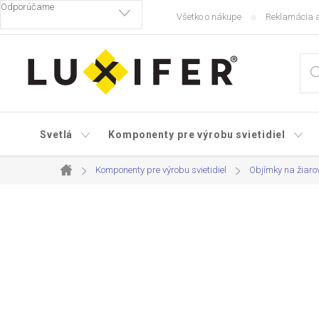
Prejsť
Všetko o nákupe
Reklamácia a
na
obsah
Svetlá
Komponenty pre výrobu svietidiel
Komponenty pre výrobu svietidiel
Objímky na žiaro
Domov