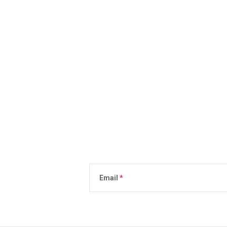
Email
Vložením e-mailu súhlasíte s
podmienkami 