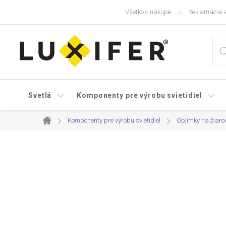
Prejsť
Všetko o nákupe
Reklamácia a
na
obsah
Svetlá
Komponenty pre výrobu svietidiel
Komponenty pre výrobu svietidiel
Objímky na žiaro
Domov