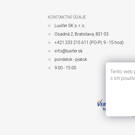
Z
á
p
ä
KONTAKTNÍ ÚDAJE
t
Luxifer SK s. r. o.
i
e
Osadná 2, Bratislava, 831 03
+421 233 215 611 (PO-PI, 9 - 15 hod)
info@luxifer.sk
pondelok - piatok
9.00 - 15.00
Tento web p
s ich použí