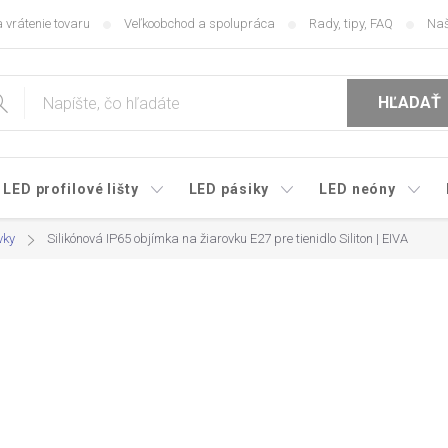
 vrátenie tovaru
Veľkoobchod a spolupráca
Rady, tipy, FAQ
Naš
HĽADAŤ
LED profilové lišty
LED pásiky
LED neóny
vky
Silikónová IP65 objímka na žiarovku E27 pre tienidlo Siliton | EIVA