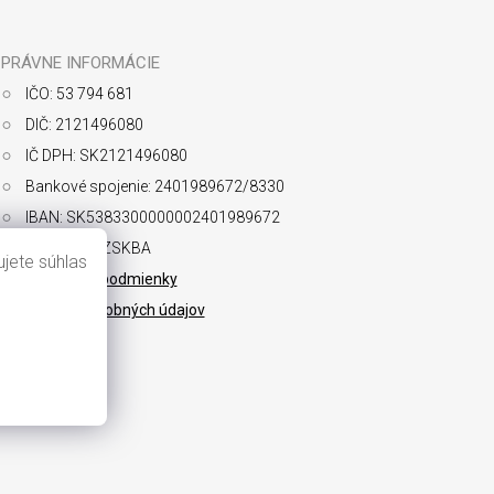
PRÁVNE INFORMÁCIE
IČO: 53 794 681
DIČ: 2121496080
IČ DPH: SK2121496080
Bankové spojenie: 2401989672/8330
IBAN: SK5383300000002401989672
SWIFT: FIOZSKBA
jete súhlas
Obchodné podmienky
Ochrana osobných údajov