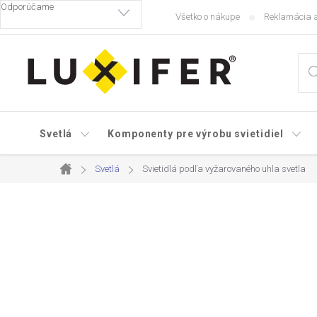
Prejsť
Všetko o nákupe
Reklamácia a
na
obsah
Svetlá
Komponenty pre výrobu svietidiel
Svetlá
Svietidlá podľa vyžarovaného uhla svetla
Domov