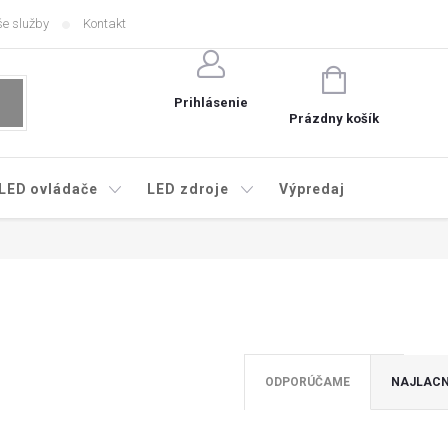
e služby
Kontakt
NÁKUPNÝ
KOŠÍK
Prihlásenie
Prázdny košík
LED ovládače
LED zdroje
Výpredaj
ODPORÚČAME
NAJLACN