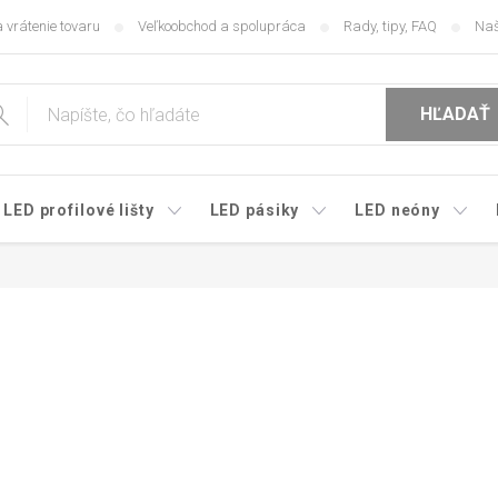
 vrátenie tovaru
Veľkoobchod a spolupráca
Rady, tipy, FAQ
Naš
HĽADAŤ
LED profilové lišty
LED pásiky
LED neóny