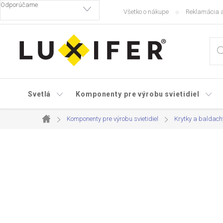
Prejsť
Všetko o nákupe
Reklamácia a
na
obsah
Svetlá
Komponenty pre výrobu svietidiel
Komponenty pre výrobu svietidiel
Krytky a baldachý
Domov