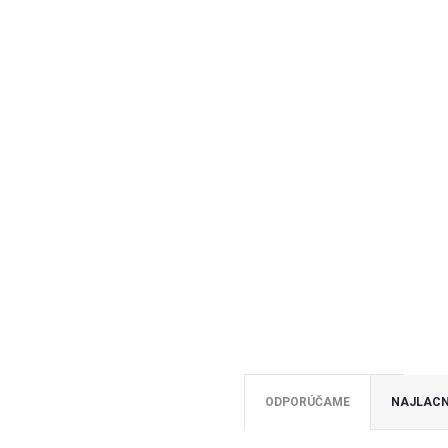
ODPORÚČAME
NAJLACN