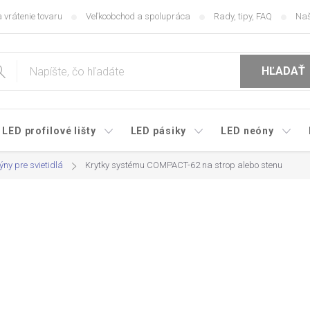
 vrátenie tovaru
Veľkoobchod a spolupráca
Rady, tipy, FAQ
Naš
HĽADAŤ
LED profilové lišty
LED pásiky
LED neóny
ny pre svietidlá
Krytky systému COMPACT-62 na strop alebo stenu