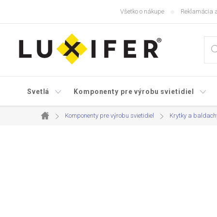
Prejsť
Všetko o nákupe
Reklamácia a
na
obsah
Svetlá
Komponenty pre výrobu svietidiel
Komponenty pre výrobu svietidiel
Krytky a baldachý
Domov