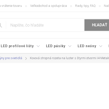
 vrátenie tovaru
Veľkoobchod a spolupráca
Rady, tipy, FAQ
Naš
HĽADAŤ
LED profilové lišty
LED pásiky
LED neóny
ny pre svietidlá
Kovová stropná rozeta na luster s štyrmi otvormi I4-Meta