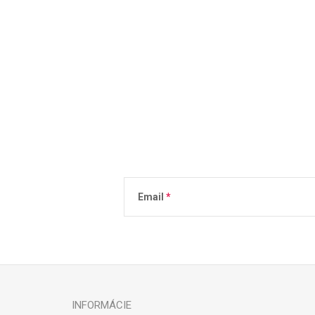
Email
Vložením e-mailu súhlasíte s
podmienkami 
INFORMÁCIE