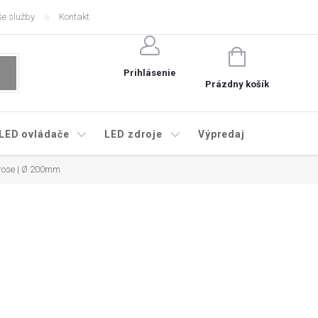
e služby
Kontakt
NÁKUPNÝ
KOŠÍK
Prihlásenie
Prázdny košík
LED ovládače
LED zdroje
Výpredaj
lrose | Ø 200mm