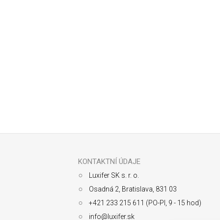
Odoberať newsletter
Z
á
p
ä
KONTAKTNÍ ÚDAJE
t
Luxifer SK s. r. o.
i
e
Osadná 2, Bratislava, 831 03
+421 233 215 611 (PO-PI, 9 - 15 hod)
info@luxifer.sk