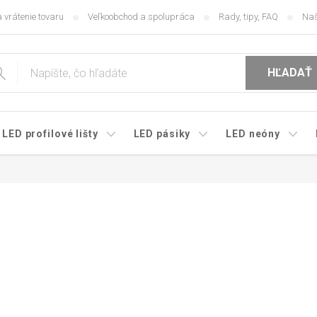
 vrátenie tovaru
Veľkoobchod a spolupráca
Rady, tipy, FAQ
Naš
HĽADAŤ
LED profilové lišty
LED pásiky
LED neóny