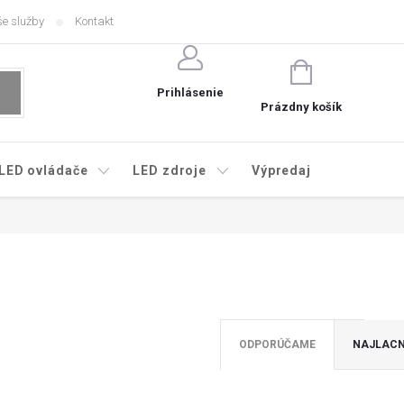
e služby
Kontakt
NÁKUPNÝ
KOŠÍK
Prihlásenie
Prázdny košík
LED ovládače
LED zdroje
Výpredaj
ODPORÚČAME
NAJLACN