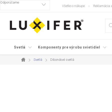
Prejsť
Všetko o nákupe
Reklamácia a
na
obsah
Svetlá
Komponenty pre výrobu svietidiel
Svetlá
Dibondové svetlá
Domov