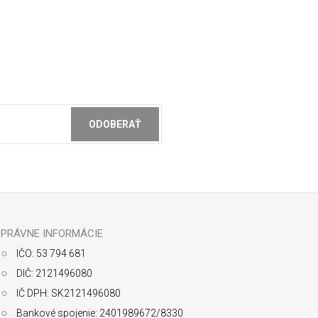
ODOBERAŤ
ochrany osobných údajov
PRÁVNE INFORMÁCIE
IČO: 53 794 681
DIČ: 2121496080
IČ DPH: SK2121496080
Bankové spojenie: 2401989672/8330