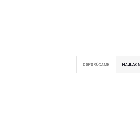
ODPORÚČAME
NAJLACN