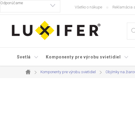
Prejsť
Všetko o nákupe
Reklamácia a
na
obsah
Svetlá
Komponenty pre výrobu svietidiel
Komponenty pre výrobu svietidiel
Objímky na žiaro
Domov