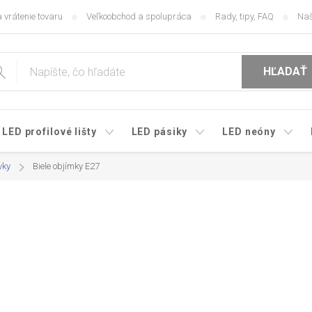
 vrátenie tovaru
Veľkoobchod a spolupráca
Rady, tipy, FAQ
Naš
HĽADAŤ
LED profilové lišty
LED pásiky
LED neóny
vky
Biele objímky E27