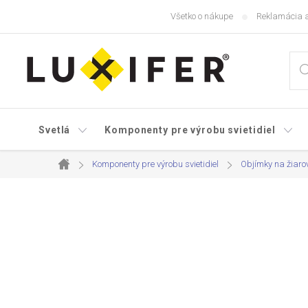
Prejsť
Všetko o nákupe
Reklamácia a
na
obsah
Svetlá
Komponenty pre výrobu svietidiel
Komponenty pre výrobu svietidiel
Objímky na žiaro
Domov