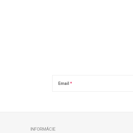
Email
Vložením e-mailu súhlasíte s
podmienkami 
INFORMÁCIE