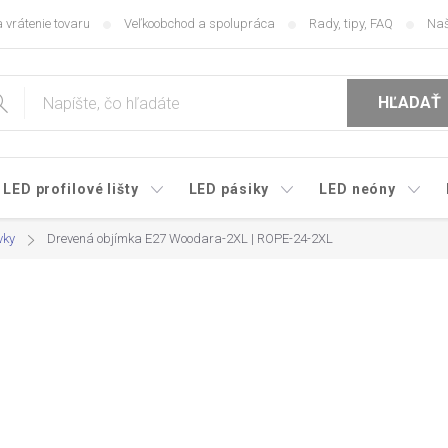
 vrátenie tovaru
Veľkoobchod a spolupráca
Rady, tipy, FAQ
Naš
HĽADAŤ
LED profilové lišty
LED pásiky
LED neóny
vky
Drevená objímka E27 Woodara-2XL | ROPE-24-2XL