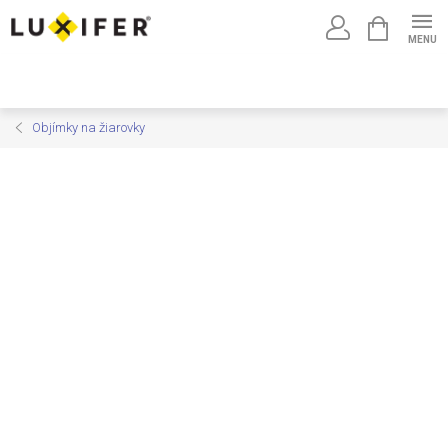
Prejsť
NÁKUPNÝ
na
KOŠÍK
obsah
Objímky na žiarovky