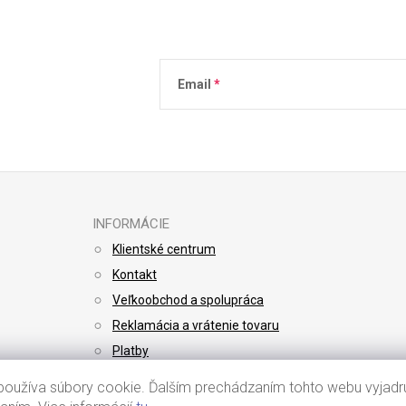
Email
Vložením e-mailu súhlasíte s
podmienkami 
INFORMÁCIE
Klientské centrum
Kontakt
Veľkoobchod a spolupráca
Reklamácia a vrátenie tovaru
Platby
Doprava
oužíva súbory cookie. Ďalším prechádzaním tohto webu vyjadru