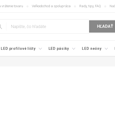
 vrátenie tovaru
Veľkoobchod a spolupráca
Rady, tipy, FAQ
Naš
HĽADAŤ
LED profilové lišty
LED pásiky
LED neóny