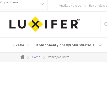
Prejsť
Všetko o nákupe
Reklamácia a
na
obsah
Svetlá
Komponenty pre výrobu svietidiel
Svetlá
Vonkajšie lustre
Domov