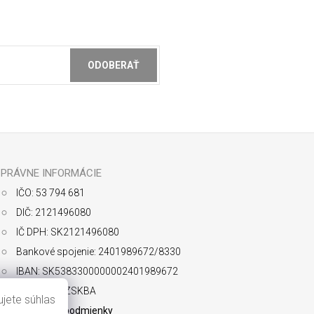
ODOBERAŤ
ochrany osobných údajov
PRÁVNE INFORMÁCIE
IČO: 53 794 681
DIČ: 2121496080
IČ DPH: SK2121496080
Bankové spojenie: 2401989672/8330
IBAN: SK5383300000002401989672
SWIFT: FIOZSKBA
jete súhlas
Obchodné podmienky