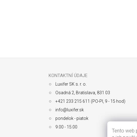
Odoberať newsletter
Z
á
p
ä
KONTAKTNÍ ÚDAJE
t
Luxifer SK s. r. o.
i
e
Osadná 2, Bratislava, 831 03
+421 233 215 611 (PO-PI, 9 - 15 hod)
info@luxifer.sk
pondelok - piatok
9.00 - 15.00
Tento web p