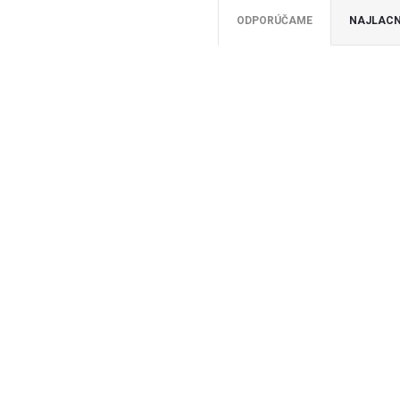
ODPORÚČAME
NAJLACN