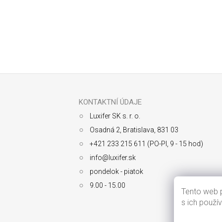
Odoberať newsletter
Z
á
p
ä
KONTAKTNÍ ÚDAJE
t
Luxifer SK s. r. o.
i
e
Osadná 2, Bratislava, 831 03
+421 233 215 611 (PO-PI, 9 - 15 hod)
info@luxifer.sk
pondelok - piatok
9.00 - 15.00
Tento web p
s ich použí