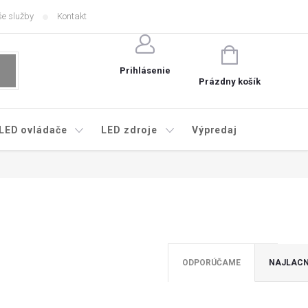
e služby
Kontakt
NÁKUPNÝ
KOŠÍK
Prihlásenie
Prázdny košík
LED ovládače
LED zdroje
Výpredaj
ODPORÚČAME
NAJLACN