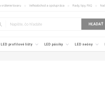
 vrátenie tovaru
Veľkoobchod a spolupráca
Rady, tipy, FAQ
Naš
HĽADAŤ
LED profilové lišty
LED pásiky
LED neóny