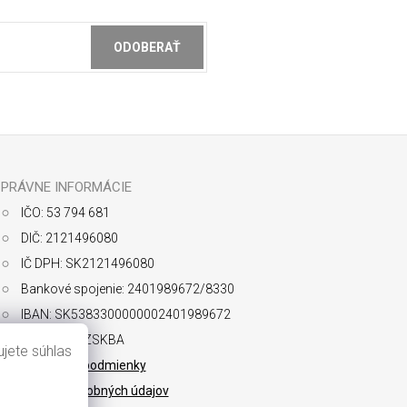
ODOBERAŤ
ochrany osobných údajov
PRÁVNE INFORMÁCIE
IČO: 53 794 681
DIČ: 2121496080
IČ DPH: SK2121496080
Bankové spojenie: 2401989672/8330
IBAN: SK5383300000002401989672
SWIFT: FIOZSKBA
jete súhlas
Obchodné podmienky
Ochrana osobných údajov