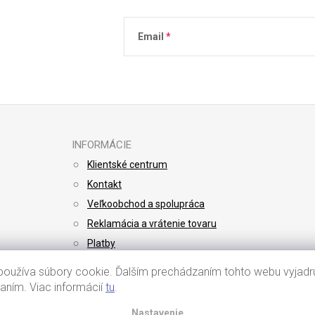
Email
Vložením e-mailu súhlasíte s
podmienkami 
INFORMÁCIE
Klientské centrum
Kontakt
Veľkoobchod a spolupráca
Reklamácia a vrátenie tovaru
Platby
Doprava
oužíva súbory cookie. Ďalším prechádzaním tohto webu vyjadru
vaním. Viac informácií
tu
.
Nastavenie