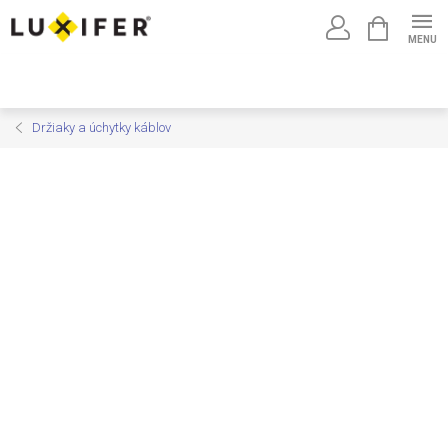
Prejsť
NÁKUPNÝ
na
KOŠÍK
obsah
Držiaky a úchytky káblov