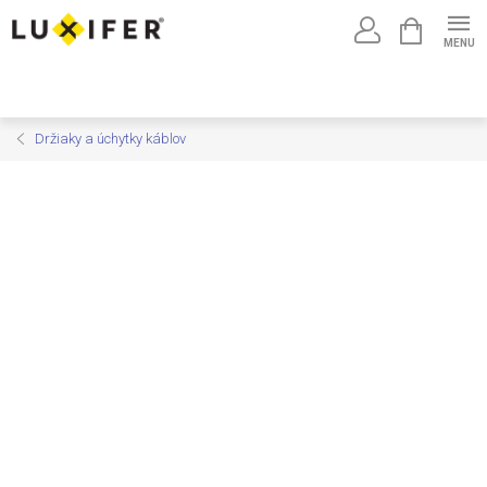
Prejsť
NÁKUPNÝ
na
KOŠÍK
obsah
Držiaky a úchytky káblov