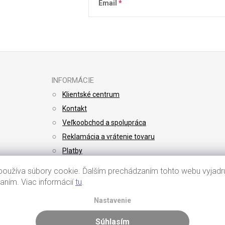
Email
Vložením e-mailu súhlasíte s
podmienkami 
INFORMÁCIE
Klientské centrum
Kontakt
Veľkoobchod a spolupráca
Reklamácia a vrátenie tovaru
Platby
Doprava
oužíva súbory cookie. Ďalším prechádzaním tohto webu vyjadru
vaním. Viac informácií
tu
.
Nastavenie
Súhlasím