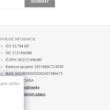
ODOBERAŤ
ochrany osobných údajov
PRÁVNE INFORMÁCIE
IČO: 53 794 681
DIČ: 2121496080
IČ DPH: SK2121496080
Bankové spojenie: 2401989672/8330
IBAN: SK5383300000002401989672
SWIFT: FIOZSKBA
jete súhlas
Obchodné podmienky
Ochrana osobných údajov