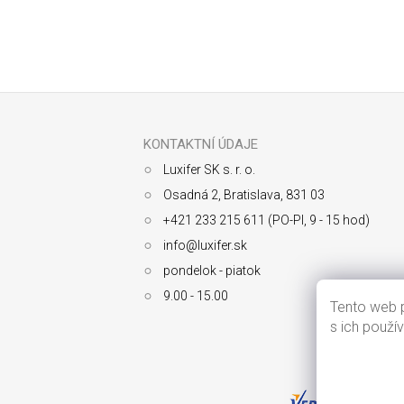
Odoberať newsletter
Z
á
p
ä
KONTAKTNÍ ÚDAJE
t
Luxifer SK s. r. o.
i
e
Osadná 2, Bratislava, 831 03
+421 233 215 611 (PO-PI, 9 - 15 hod)
info@luxifer.sk
pondelok - piatok
9.00 - 15.00
Tento web p
s ich použí