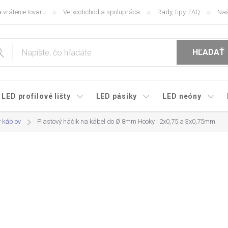
 vrátenie tovaru
Veľkoobchod a spolupráca
Rady, tipy, FAQ
Naš
HĽADAŤ
LED profilové lišty
LED pásiky
LED neóny
y káblov
Plastový háčik na kábel do Ø 8mm Hooky | 2x0,75 a 3x0,75mm