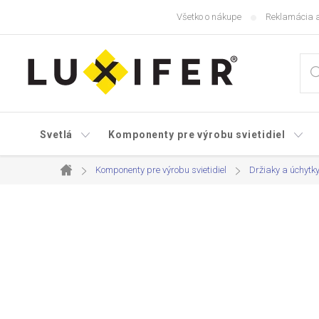
Prejsť
Všetko o nákupe
Reklamácia a
na
obsah
Svetlá
Komponenty pre výrobu svietidiel
Komponenty pre výrobu svietidiel
Držiaky a úchytk
Domov