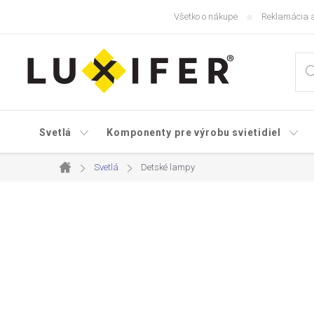
Prejsť
Všetko o nákupe
Reklamácia a
na
obsah
Svetlá
Komponenty pre výrobu svietidiel
Svetlá
Detské lampy
Domov