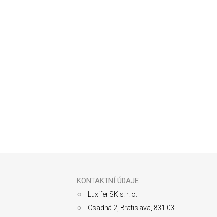
Odoberať newsletter
Z
á
p
ä
KONTAKTNÍ ÚDAJE
t
Luxifer SK s. r. o.
i
e
Osadná 2, Bratislava, 831 03