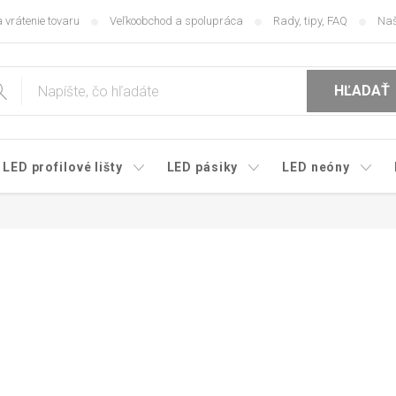
 vrátenie tovaru
Veľkoobchod a spolupráca
Rady, tipy, FAQ
Naš
HĽADAŤ
LED profilové lišty
LED pásiky
LED neóny