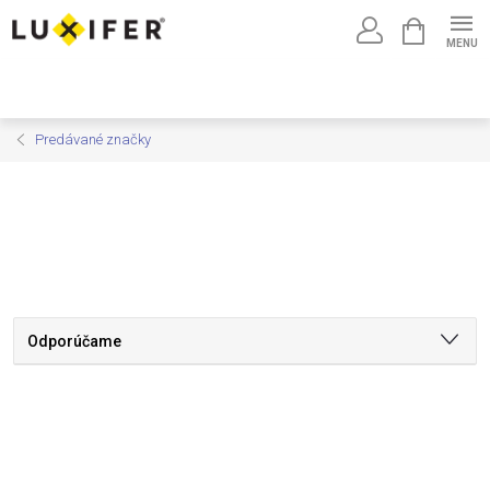
Prejsť
NÁKUPNÝ
na
KOŠÍK
obsah
Predávané značky
Odporúčame