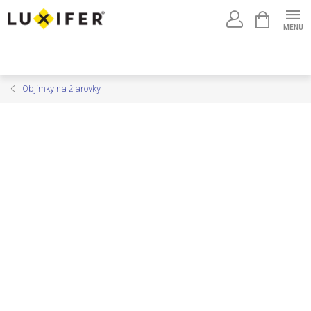
Prejsť
NÁKUPNÝ
na
KOŠÍK
obsah
Objímky na žiarovky