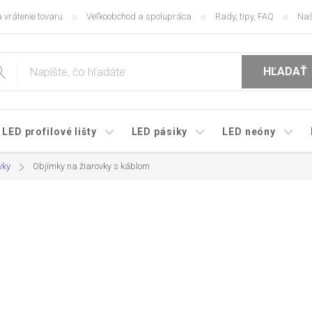
 vrátenie tovaru
Veľkoobchod a spolupráca
Rady, tipy, FAQ
Naš
HĽADAŤ
LED profilové lišty
LED pásiky
LED neóny
vky
Objímky na žiarovky s káblom