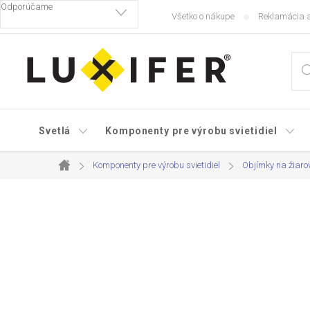
Prejsť
Všetko o nákupe
Reklamácia a
na
obsah
Svetlá
Komponenty pre výrobu svietidiel
Komponenty pre výrobu svietidiel
Objímky na žiaro
Domov