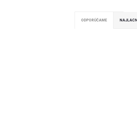
ODPORÚČAME
NAJLACN