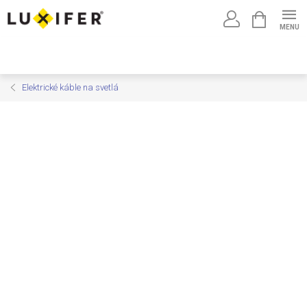
Prejsť
NÁKUPNÝ
na
KOŠÍK
obsah
Elektrické káble na svetlá