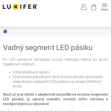
Prejsť
NÁKUPNÝ
na
KOŠÍK
obsah
Domov
Vadný segment LED pásiku
Pri LED pásikoch prichádza počas stárnutia najmä ku dvom
negatívnym efektom:
Vznik studených spojov
Prehrievanie jednotlivých diód, ktoré je obvykle spôsobené
nesprávnym nalepením LED pásikov na chladič (hliníkový
profil)
Nech už je problém v akejkoľvek súčiastke na module (segmentu
LED pásiku), je oprava vadného modulu veľmi náročná a
neodporúčame ju vykonávať.