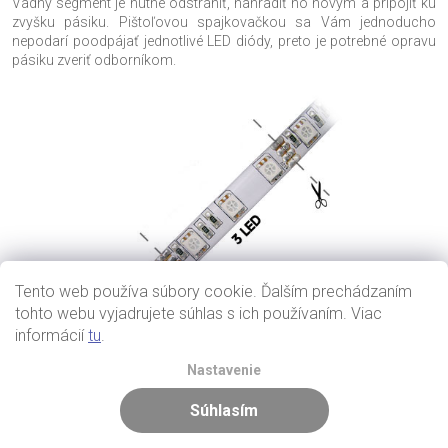
Vadný segment je nutné odstrániť, nahradiť ho novým a pripojiť ku
zvyšku pásiku. Pištoľovou spajkovačkou sa Vám jednoducho
nepodarí poodpájať jednotlivé LED diódy, preto je potrebné opravu
pásiku zveriť odborníkom.
Tento web používa súbory cookie. Ďalším prechádzaním
tohto webu vyjadrujete súhlas s ich používaním. Viac
informácií
tu
.
Nastavenie
Súhlasím