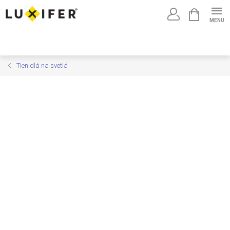
Prejsť
NÁKUPNÝ
na
KOŠÍK
obsah
Tienidlá na svetlá